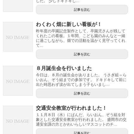
した。 少しドキドキし...
記事を読む
わくわく畑に新しい看板が！
昨年度の卒園記念製作として、卒園児さんが残して
くれたこの看板。１年間、こども園のみんなと一緒
に過ごしながら、畑での活動を温かく見守ってくれ
て...
記事を読む
８月誕生会を行いました
今日は、８月の誕生会がありました。 うさぎ組～ら
いおん、ぞう組までの参加です。 ドキドキして前に
出た時思わず涙が出てしまう子もいまし...
記事を読む
交通安全教室が行われました！
１１月８日（水）にぱんだ、らいおん、ぞう組を対
象とした交通安全教室が行われました。 盛岡市の交
通安全課の方とかわいらしいマスコットのチ...
記事を読む