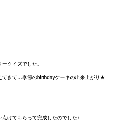
タークイズでした。
きて…季節のbirthdayケーキの出来上がり★
を点けてもらって完成したのでした♪