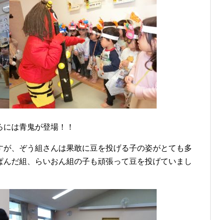
ろには青鬼が登場！！
すが、ぞう組さんは果敢に豆を投げる子の姿がとても多
ぱんだ組、らいおん組の子も頑張って豆を投げていまし