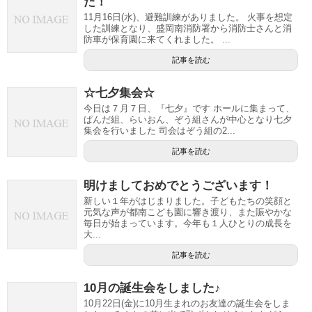
た！
11月16日(水)、避難訓練がありました。 火事を想定
した訓練となり、盛岡南消防署から消防士さんと消
防車が保育園に来てくれました。 ...
記事を読む
☆七夕集会☆
今日は７月７日、『七夕』です ホールに集まって、
ぱんだ組、らいおん、ぞう組さんが中心となり七夕
集会を行いました 司会はぞう組の2...
記事を読む
明けましておめでとうございます！
新しい１年がはじまりました。子どもたちの笑顔と
元気な声が都南こども園に響き渡り、また賑やかな
毎日が始まっています。今年も１人ひとりの成長を
大...
記事を読む
10月の誕生会をしました♪
10月22日(金)に10月生まれのお友達の誕生会をしま