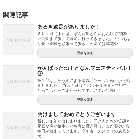
関連記事
あるき遠足がありました！
６月１日（木）は、ぱんだ組とらいおん組で都南中
央公園まで歩いて遠足に行ってきました。 いつもよ
り長い距離を頑張って歩き、公園では草花や...
記事を読む
がんばったね！となんフェスティバル！
②
第２部は、ぞう組による遊戯「ソーラン節」から始
まりました。 衣装も踊りもバッチリ決まっていて、
とってもかっこよかったです。さすが年長組！ ...
記事を読む
明けましておめでとうございます！
新しい１年がはじまりました。子どもたちの笑顔と
元気な声が都南こども園に響き渡り、また賑やかな
毎日が始まっています。今年も１人ひとりの成長を
大...